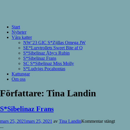
Start
Nyheter
Våra katter
NW’23 GIC S*Zjillas Omega JW
SE*Lurvtrollets Sweet Bite af Q
S*Sibelinaz Åby:s Rubin
S*Sibelinaz Frans
SC S*Sibelinaz Miss Molly
S*Ludvigs Pocahontas
Kattungar
Om oss
Författare:
Tina Landin
S*Sibelinaz Frans
mars 25, 2021
mars 25, 2021
av
Tina Landin
Kommentar stängt
...