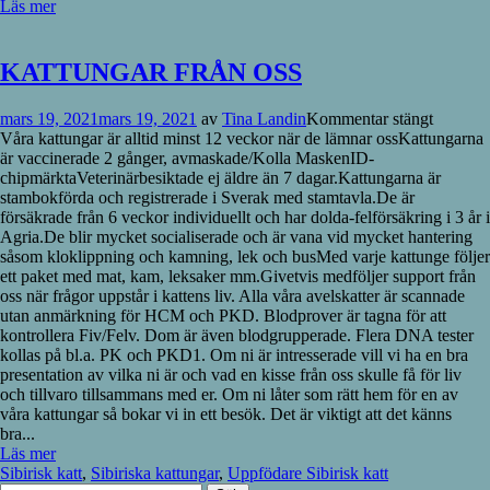
Läs mer
KATTUNGAR FRÅN OSS
mars 19, 2021
mars 19, 2021
av
Tina Landin
Kommentar stängt
Våra kattungar är alltid minst 12 veckor när de lämnar ossKattungarna
är vaccinerade 2 gånger, avmaskade/Kolla MaskenID-
chipmärktaVeterinärbesiktade ej äldre än 7 dagar.Kattungarna är
stambokförda och registrerade i Sverak med stamtavla.De är
försäkrade från 6 veckor individuellt och har dolda-felförsäkring i 3 år i
Agria.De blir mycket socialiserade och är vana vid mycket hantering
såsom kloklippning och kamning, lek och busMed varje kattunge följer
ett paket med mat, kam, leksaker mm.Givetvis medföljer support från
oss när frågor uppstår i kattens liv. Alla våra avelskatter är scannade
utan anmärkning för HCM och PKD. Blodprover är tagna för att
kontrollera Fiv/Felv. Dom är även blodgrupperade. Flera DNA tester
kollas på bl.a. PK och PKD1. Om ni är intresserade vill vi ha en bra
presentation av vilka ni är och vad en kisse från oss skulle få för liv
och tillvaro tillsammans med er. Om ni låter som rätt hem för en av
våra kattungar så bokar vi in ett besök. Det är viktigt att det känns
bra...
Läs mer
Sibirisk katt
,
Sibiriska kattungar
,
Uppfödare Sibirisk katt